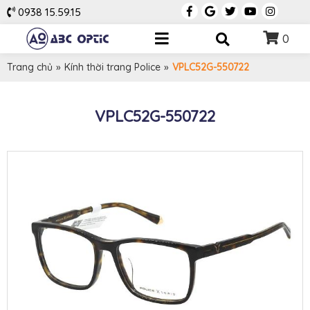
0938 15.59.15
0
Trang chủ
»
Kính thời trang Police
»
VPLC52G-550722
VPLC52G-550722