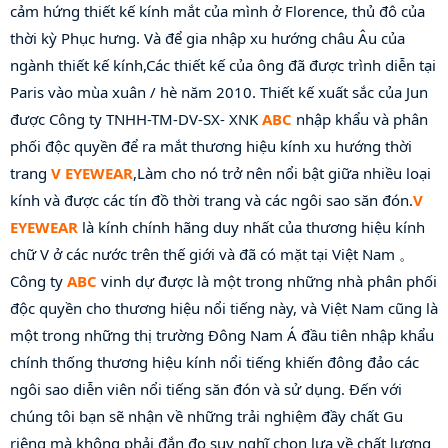
cảm hứng thiết kế kính mắt của mình ở Florence, thủ đô của 
thời kỳ Phục hưng. Và để gia nhập xu hướng châu Âu của 
ngành thiết kế kính,Các thiết kế của ông đã được trình diễn tại 
Paris vào mùa xuân / hè năm 2010. Thiết kế xuất sắc của Jun 
được Công ty TNHH-TM-DV-SX- XNK 
ABC
 nhập khẩu và phân 
phối độc quyền để ra mắt thương hiệu kính xu hướng thời 
trang 
V EYEWEAR
,Làm cho nó trở nên nổi bật giữa nhiều loại 
kính và được các tín đồ thời trang và các ngôi sao săn đón.
V 
EYEWEAR
 là kính chính hãng duy nhất của thương hiệu kính 
chữ V ở các nước trên thế giới và đã có mặt tại Việt Nam 。 
Công ty 
ABC
 vinh dự được là một trong những nhà phân phối 
độc quyền cho thương hiệu nổi tiếng này, và Việt Nam cũng là 
một trong những thị trường Đông Nam Á đầu tiên nhập khẩu 
chính thống thương hiệu kính nổi tiếng khiến đông đảo các 
ngôi sao diễn viên nổi tiếng săn đón và sử dụng. Đến với 
chúng tôi bạn sẽ nhận về những trải nghiệm đầy chất Gu 
riêng mà không phải đắn đo suy nghĩ chọn lựa về chất lượng 