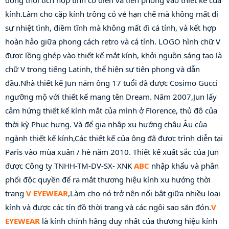
đồng thời tích hợp tính cổ điển và tiên phong vào thiết kế của 
kính.Làm cho cặp kính trông có vẻ hạn chế mà không mất đi 
sự nhiệt tình, điềm tĩnh mà không mất đi cá tính, và kết hợp 
hoàn hảo giữa phong cách retro và cá tính. LOGO hình chữ V 
được lồng ghép vào thiết kế mắt kính, khởi nguồn sáng tạo là 
chữ V trong tiếng Latinh, thể hiện sự tiên phong và dẫn 
đầu.Nhà thiết kế Jun năm ông 17 tuổi đã được Cosimo Gucci 
ngưỡng mộ với thiết kế mang tên Dream. Năm 2007,Jun lấy 
cảm hứng thiết kế kính mắt của mình ở Florence, thủ đô của 
thời kỳ Phục hưng. Và để gia nhập xu hướng châu Âu của 
ngành thiết kế kính,Các thiết kế của ông đã được trình diễn tại 
Paris vào mùa xuân / hè năm 2010. Thiết kế xuất sắc của Jun 
được Công ty TNHH-TM-DV-SX- XNK 
ABC
 nhập khẩu và phân 
phối độc quyền để ra mắt thương hiệu kính xu hướng thời 
trang 
V EYEWEAR
,Làm cho nó trở nên nổi bật giữa nhiều loại 
kính và được các tín đồ thời trang và các ngôi sao săn đón.
V 
EYEWEAR
 là kính chính hãng duy nhất của thương hiệu kính 