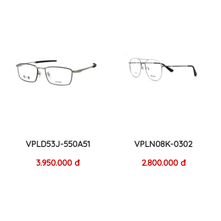
VPLD53J-550A51
VPLN08K-0302
3.950.000 đ
2.800.000 đ