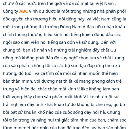
chữ V ở các nước trên thế giới và đã có mặt tại Việt Nam 。 
Công ty 
ABC
 vinh dự được là một trong những nhà phân phối 
độc quyền cho thương hiệu nổi tiếng này, và Việt Nam cũng là 
một trong những thị trường Đông Nam Á đầu tiên nhập khẩu 
chính thống thương hiệu kính nổi tiếng khiến đông đảo các 
ngôi sao diễn viên nổi tiếng săn đón và sử dụng. Đến với 
chúng tôi bạn sẽ nhận về những trải nghiệm đầy chất Gu 
riêng mà không phải đắn đo suy nghĩ chọn lựa về chất lượng 
của sản phẩm,chúng tôi có các bộ sưu tập đáp ứng theo xu 
hướng, độ tuổi, và cá tính của mỗi cá nhân muốn thể hiện 
bản thân mình, với đường nét thiết kế mang phong cách trẻ 
trung và hiện đại chắc chắn mắt kính V like không làm bạn 
thất vọng. Hãy chọn sản phẩm mắt kính V like như một sự 
trải nghiệm đầy tính khát khao tự do không bị chèn ép, gò bó 
bởi bất cứ khuân khổ nào của cuộc sống đầy hối hả. Chúng 
tôi trân trọng và nâng nui thị giác tầm nhìn của bạn, chăm sóc 
từng minimet góc nhìn của bạn để trao đến tay bạn sản phẩm 