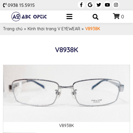
0938 15.59.15
0
Trang chủ
»
Kính thời trang V EYEWEAR
»
V8938K
V8938K
V8938K