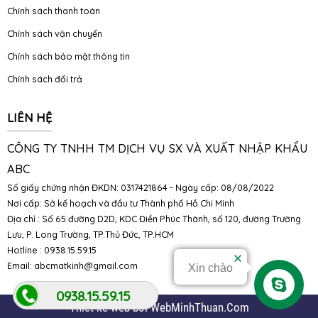
Chính sách thanh toán
Chính sách vận chuyển
Chính sách bảo mật thông tin
Chính sách đổi trả
LIÊN HỆ
CÔNG TY TNHH TM DỊCH VỤ SX VÀ XUẤT NHẬP KHẨU
ABC
Số giấy chứng nhận ĐKDN: 0317421864 - Ngày cấp: 08/08/2022
Nơi cấp: Sở kế hoạch và đầu tư Thành phố Hồ Chi Minh
Địa chỉ : Số 65 đường D2D, KDC Điền Phúc Thành, số 120, đường Trường
Lưu, P. Long Trường, TP.Thủ Đức, TP.HCM
Hotline : 0938.15.59.15
Email:
abcmatkinh@gmail.com
Xin chào
0938.15.59.15
Thiết kế web
bởi
WebMinhThuan.Com