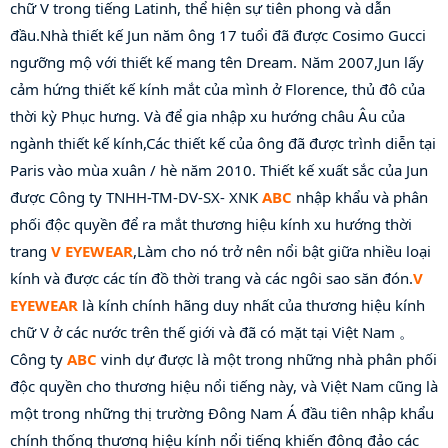
chữ V trong tiếng Latinh, thể hiện sự tiên phong và dẫn 
đầu.Nhà thiết kế Jun năm ông 17 tuổi đã được Cosimo Gucci 
ngưỡng mộ với thiết kế mang tên Dream. Năm 2007,Jun lấy 
cảm hứng thiết kế kính mắt của mình ở Florence, thủ đô của 
thời kỳ Phục hưng. Và để gia nhập xu hướng châu Âu của 
ngành thiết kế kính,Các thiết kế của ông đã được trình diễn tại 
Paris vào mùa xuân / hè năm 2010. Thiết kế xuất sắc của Jun 
được Công ty TNHH-TM-DV-SX- XNK 
ABC
 nhập khẩu và phân 
phối độc quyền để ra mắt thương hiệu kính xu hướng thời 
trang 
V EYEWEAR
,Làm cho nó trở nên nổi bật giữa nhiều loại 
kính và được các tín đồ thời trang và các ngôi sao săn đón.
V 
EYEWEAR
 là kính chính hãng duy nhất của thương hiệu kính 
chữ V ở các nước trên thế giới và đã có mặt tại Việt Nam 。 
Công ty 
ABC
 vinh dự được là một trong những nhà phân phối 
độc quyền cho thương hiệu nổi tiếng này, và Việt Nam cũng là 
một trong những thị trường Đông Nam Á đầu tiên nhập khẩu 
chính thống thương hiệu kính nổi tiếng khiến đông đảo các 