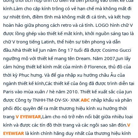
đồng thời tích hợp tính cổ điển và tiên phong vào thiết kế của 
kính.Làm cho cặp kính trông có vẻ hạn chế mà không mất đi 
sự nhiệt tình, điềm tĩnh mà không mất đi cá tính, và kết hợp 
hoàn hảo giữa phong cách retro và cá tính. LOGO hình chữ V 
được lồng ghép vào thiết kế mắt kính, khởi nguồn sáng tạo là 
chữ V trong tiếng Latinh, thể hiện sự tiên phong và dẫn 
đầu.Nhà thiết kế Jun năm ông 17 tuổi đã được Cosimo Gucci 
ngưỡng mộ với thiết kế mang tên Dream. Năm 2007,Jun lấy 
cảm hứng thiết kế kính mắt của mình ở Florence, thủ đô của 
thời kỳ Phục hưng. Và để gia nhập xu hướng châu Âu của 
ngành thiết kế kính,Các thiết kế của ông đã được trình diễn tại 
Paris vào mùa xuân / hè năm 2010. Thiết kế xuất sắc của Jun 
được Công ty TNHH-TM-DV-SX- XNK 
ABC
 nhập khẩu và phân 
phối độc quyền để ra mắt thương hiệu kính xu hướng thời 
trang 
V EYEWEAR
,Làm cho nó trở nên nổi bật giữa nhiều loại 
kính và được các tín đồ thời trang và các ngôi sao săn đón.
V 
EYEWEAR
 là kính chính hãng duy nhất của thương hiệu kính 