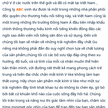
chữ V ở các nước trên thế giới và đã có mặt tại Việt Nam 。 
Công ty 
ABC
 vinh dự được là một trong những nhà phân phối 
độc quyền cho thương hiệu nổi tiếng này, và Việt Nam cũng là 
một trong những thị trường Đông Nam Á đầu tiên nhập khẩu 
chính thống thương hiệu kính nổi tiếng khiến đông đảo các 
ngôi sao diễn viên nổi tiếng săn đón và sử dụng. Đến với 
chúng tôi bạn sẽ nhận về những trải nghiệm đầy chất Gu 
riêng mà không phải đắn đo suy nghĩ chọn lựa về chất lượng 
của sản phẩm,chúng tôi có các bộ sưu tập đáp ứng theo xu 
hướng, độ tuổi, và cá tính của mỗi cá nhân muốn thể hiện 
bản thân mình, với đường nét thiết kế mang phong cách trẻ 
trung và hiện đại chắc chắn mắt kính V like không làm bạn 
thất vọng. Hãy chọn sản phẩm mắt kính V like như một sự 
trải nghiệm đầy tính khát khao tự do không bị chèn ép, gò bó 
bởi bất cứ khuân khổ nào của cuộc sống đầy hối hả. Chúng 
tôi trân trọng và nâng nui thị giác tầm nhìn của bạn, chăm sóc 
từng minimet góc nhìn của bạn để trao đến tay bạn sản phẩm 