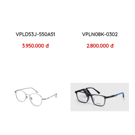
VPLD53J-550A51
VPLN08K-0302
3.950.000 đ
2.800.000 đ