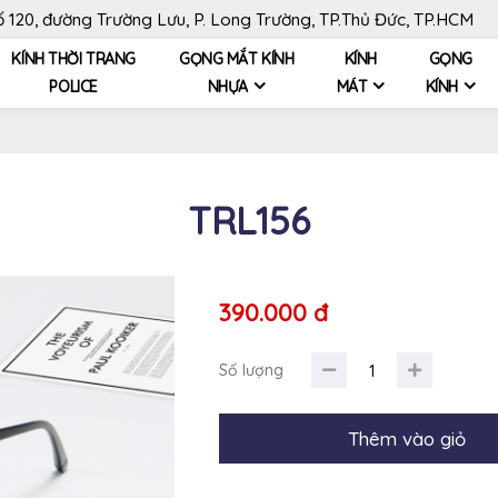
120, đường Trường Lưu, P. Long Trường, TP.Thủ Đức, TP.HCM
KÍNH THỜI TRANG
GỌNG MẮT KÍNH
KÍNH
GỌNG
POLICE
NHỰA
MÁT
KÍNH
TRL156
390.000 đ
Số lượng