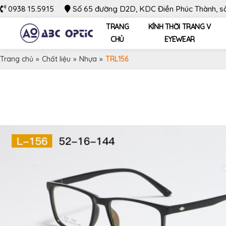
0938 15.59.15
Số 65 đường D2D, KDC Điền Phúc Thành, số 
TRANG
KÍNH THỜI TRANG V
CHỦ
EYEWEAR
Trang chủ
»
Chất liệu
»
Nhựa
»
TRL156