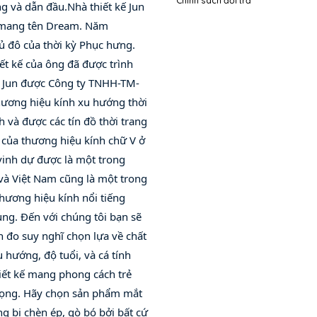
g và dẫn đầu.Nhà thiết kế Jun 
 mang tên Dream. Năm 
ủ đô của thời kỳ Phục hưng. 
t kế của ông đã được trình 
ủa Jun được Công ty TNHH-TM-
ương hiệu kính xu hướng thời 
 và được các tín đồ thời trang 
 của thương hiệu kính chữ V ở 
vinh dự được là một trong 
à Việt Nam cũng là một trong 
ương hiệu kính nổi tiếng 
ng. Đến với chúng tôi bạn sẽ 
đo suy nghĩ chọn lựa về chất 
hướng, độ tuổi, và cá tính 
ết kế mang phong cách trẻ 
 vọng. Hãy chọn sản phẩm mắt 
g bị chèn ép, gò bó bởi bất cứ 