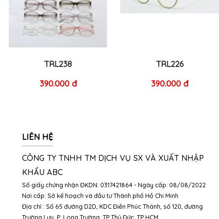
TRL238
TRL226
390.000 đ
390.000 đ
LIÊN HỆ
CÔNG TY TNHH TM DỊCH VỤ SX VÀ XUẤT NHẬP
KHẨU ABC
Số giấy chứng nhận ĐKDN: 0317421864 - Ngày cấp: 08/08/2022
Nơi cấp: Sở kế hoạch và đầu tư Thành phố Hồ Chi Minh
Địa chỉ : Số 65 đường D2D, KDC Điền Phúc Thành, số 120, đường
Trường Lưu, P. Long Trường, TP.Thủ Đức, TP.HCM