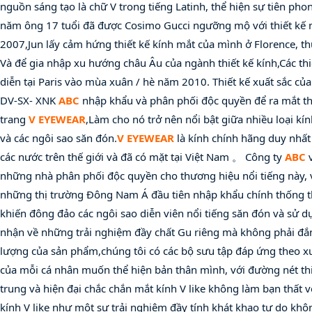
nguồn sáng tạo là chữ V trong tiếng Latinh, thể hiện sự tiên phon
năm ông 17 tuổi đã được Cosimo Gucci ngưỡng mộ với thiết kế
2007,Jun lấy cảm hứng thiết kế kính mắt của mình ở Florence, th
Và để gia nhập xu hướng châu Âu của ngành thiết kế kính,Các thiế
diễn tại Paris vào mùa xuân / hè năm 2010. Thiết kế xuất sắc c
DV-SX- XNK 
ABC
 nhập khẩu và phân phối độc quyền để ra mắt th
trang 
V EYEWEAR
,Làm cho nó trở nên nổi bật giữa nhiều loại kính
và các ngôi sao săn đón.
V EYEWEAR
 là kính chính hãng duy nhất
các nước trên thế giới và đã có mặt tại Việt Nam 。 Công ty 
ABC
 
những nhà phân phối độc quyền cho thương hiệu nổi tiếng này, v
những thị trường Đông Nam Á đầu tiên nhập khẩu chính thống th
khiến đông đảo các ngôi sao diễn viên nổi tiếng săn đón và sử dụ
nhận về những trải nghiệm đầy chất Gu riêng mà không phải đắn 
lượng của sản phẩm,chúng tôi có các bộ sưu tập đáp ứng theo xu 
của mỗi cá nhân muốn thể hiện bản thân mình, với đường nét thi
trung và hiện đại chắc chắn mắt kính V like không làm bạn thất
kính V like như một sự trải nghiệm đầy tính khát khao tự do khôn