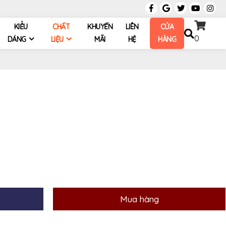
KIỂU
CHẤT
KHUYẾN
LIÊN
CỬA
0
DÁNG
LIỆU
MÃI
HỆ
HÀNG