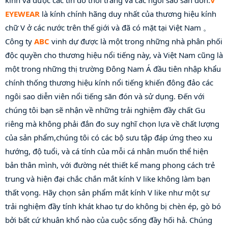
kính và được các tín đồ thời trang và các ngôi sao săn đón.
V 
EYEWEAR
 là kính chính hãng duy nhất của thương hiệu kính 
chữ V ở các nước trên thế giới và đã có mặt tại Việt Nam 。 
Công ty 
ABC
 vinh dự được là một trong những nhà phân phối 
độc quyền cho thương hiệu nổi tiếng này, và Việt Nam cũng là 
một trong những thị trường Đông Nam Á đầu tiên nhập khẩu 
chính thống thương hiệu kính nổi tiếng khiến đông đảo các 
ngôi sao diễn viên nổi tiếng săn đón và sử dụng. Đến với 
chúng tôi bạn sẽ nhận về những trải nghiệm đầy chất Gu 
riêng mà không phải đắn đo suy nghĩ chọn lựa về chất lượng 
của sản phẩm,chúng tôi có các bộ sưu tập đáp ứng theo xu 
hướng, độ tuổi, và cá tính của mỗi cá nhân muốn thể hiện 
bản thân mình, với đường nét thiết kế mang phong cách trẻ 
trung và hiện đại chắc chắn mắt kính V like không làm bạn 
thất vọng. Hãy chọn sản phẩm mắt kính V like như một sự 
trải nghiệm đầy tính khát khao tự do không bị chèn ép, gò bó 
bởi bất cứ khuân khổ nào của cuộc sống đầy hối hả. Chúng 