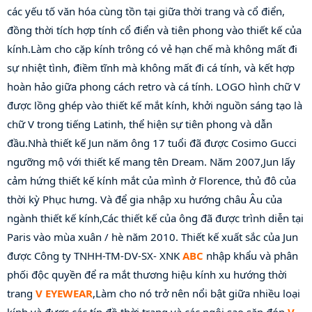
các yếu tố văn hóa cùng tồn tại giữa thời trang và cổ điển, 
đồng thời tích hợp tính cổ điển và tiên phong vào thiết kế của 
kính.Làm cho cặp kính trông có vẻ hạn chế mà không mất đi 
sự nhiệt tình, điềm tĩnh mà không mất đi cá tính, và kết hợp 
hoàn hảo giữa phong cách retro và cá tính. LOGO hình chữ V 
được lồng ghép vào thiết kế mắt kính, khởi nguồn sáng tạo là 
chữ V trong tiếng Latinh, thể hiện sự tiên phong và dẫn 
đầu.Nhà thiết kế Jun năm ông 17 tuổi đã được Cosimo Gucci 
ngưỡng mộ với thiết kế mang tên Dream. Năm 2007,Jun lấy 
cảm hứng thiết kế kính mắt của mình ở Florence, thủ đô của 
thời kỳ Phục hưng. Và để gia nhập xu hướng châu Âu của 
ngành thiết kế kính,Các thiết kế của ông đã được trình diễn tại 
Paris vào mùa xuân / hè năm 2010. Thiết kế xuất sắc của Jun 
được Công ty TNHH-TM-DV-SX- XNK 
ABC
 nhập khẩu và phân 
phối độc quyền để ra mắt thương hiệu kính xu hướng thời 
trang 
V EYEWEAR
,Làm cho nó trở nên nổi bật giữa nhiều loại 